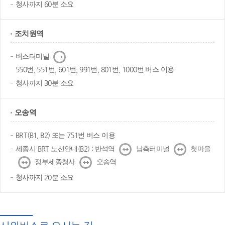
청사까지 60분 소요
조치원역
다
버스터미널
음
550번, 551번, 601번, 991번, 801번, 1000번 버스 이용
청사까지 30분 소요
오송역
BRT(B1, B2) 또는 751번 버스 이용
↔
↔
세종시 BRT 노선안내(B2) : 반석역
남측터미널
첫마을
↔
↔
정부세종청사
오송역
청사까지 20분 소요