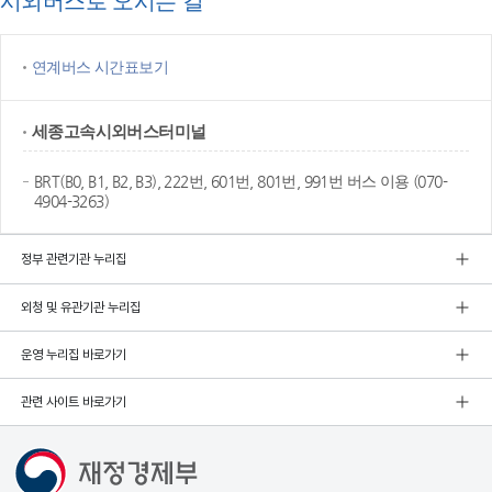
시외버스로 오시는 길
연계버스 시간표보기
세종고속
시외버스터미널
BRT(B0, B1, B2, B3), 222번, 601번, 801번, 991번 버스 이용 (070-
4904-3263)
정부 관련기관 누리집
외청 및 유관기관 누리집
운영 누리집 바로가기
관련 사이트 바로가기