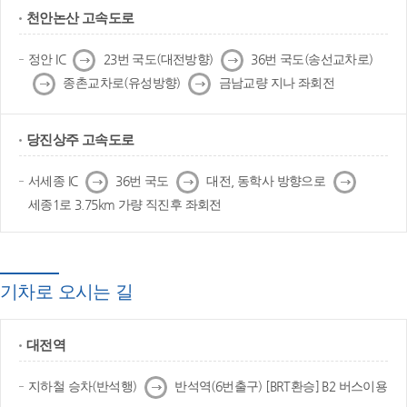
천안논산 고속도로
다
다
정안 IC
23번 국도(대전방향)
36번 국도(송선교차로)
음
음
다
다
종촌교차로(유성방향)
금남교량 지나 좌회전
음
음
당진상주 고속도로
다
다
다
서세종 IC
36번 국도
대전, 동학사 방향으로
음
음
음
세종1로 3.75km 가량 직진후 좌회전
기차로 오시는 길
대전역
다
지하철 승차(반석행)
반석역(6번출구) [BRT환승] B2 버스이용
음