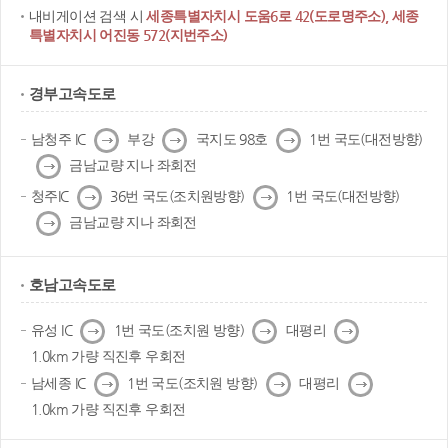
내비게이션 검색 시
세종특별자치시 도움6로 42(도로명주소), 세종
특별자치시 어진동 572(지번주소)
경부고속도로
다
다
다
남청주 IC
부강
국지도 98호
1번 국도(대전방향)
음
음
음
다
금남교량 지나 좌회전
음
다
다
청주IC
36번 국도(조치원방향)
1번 국도(대전방향)
음
음
다
금남교량 지나 좌회전
음
호남고속도로
다
다
다
유성 IC
1번 국도(조치원 방향)
대평리
음
음
음
1.0km 가량 직진후 우회전
다
다
다
남세종 IC
1번 국도(조치원 방향)
대평리
음
음
음
1.0km 가량 직진후 우회전