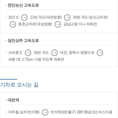
천안논산 고속도로
다
다
정안 IC
23번 국도(대전방향)
36번 국도(송선교차로)
음
음
다
다
종촌교차로(유성방향)
금남교량 지나 좌회전
음
음
당진상주 고속도로
다
다
다
서세종 IC
36번 국도
대전, 동학사 방향으로
음
음
음
세종1로 3.75km 가량 직진후 좌회전
기차로 오시는 길
대전역
다
지하철 승차(반석행)
반석역(6번출구) [BRT환승] B2 버스이용
음