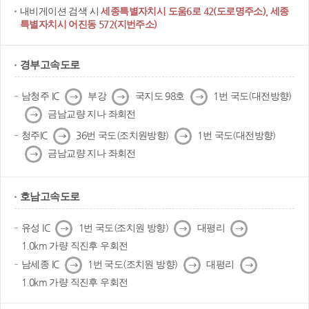
내비게이션 검색 시
세종특별자치시 도움6로 42(도로명주소), 세종
특별자치시 어진동 572(지번주소)
경부고속도로
다
다
다
남청주 IC
부강
국지도 98호
1번 국도(대전방향)
음
음
음
다
금남교량 지나 좌회전
음
다
다
청주IC
36번 국도(조치원방향)
1번 국도(대전방향)
음
음
다
금남교량 지나 좌회전
음
호남고속도로
다
다
다
유성 IC
1번 국도(조치원 방향)
대평리
음
음
음
1.0km 가량 직진후 우회전
다
다
다
남세종 IC
1번 국도(조치원 방향)
대평리
음
음
음
1.0km 가량 직진후 우회전