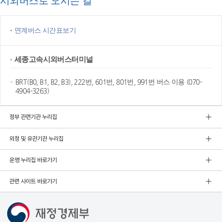
시외버스로 오시는 길
연계버스 시간표보기
세종고속
시외버스터미널
BRT(B0, B1, B2, B3), 222번, 601번, 801번, 991번 버스 이용 (070-
4904-3263)
정부 관련기관 누리집
외청 및 유관기관 누리집
운영 누리집 바로가기
관련 사이트 바로가기