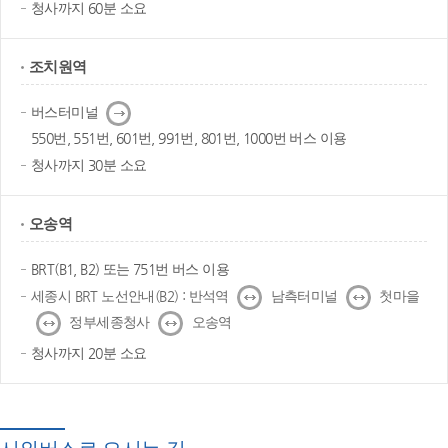
청사까지 60분 소요
조치원역
다
버스터미널
음
550번, 551번, 601번, 991번, 801번, 1000번 버스 이용
청사까지 30분 소요
오송역
BRT(B1, B2) 또는 751번 버스 이용
↔
↔
세종시 BRT 노선안내(B2) : 반석역
남측터미널
첫마을
↔
↔
정부세종청사
오송역
청사까지 20분 소요