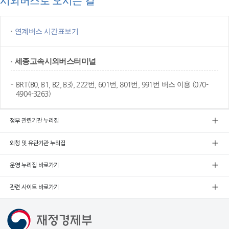
시외버스로 오시는 길
연계버스 시간표보기
세종고속
시외버스터미널
BRT(B0, B1, B2, B3), 222번, 601번, 801번, 991번 버스 이용 (070-
4904-3263)
정부 관련기관 누리집
외청 및 유관기관 누리집
운영 누리집 바로가기
관련 사이트 바로가기