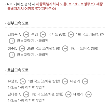
내비게이션 검색 시
세종특별자치시 도움6로 42(도로명주소), 세종
특별자치시 어진동 572(지번주소)
경부고속도로
다
다
다
남청주 IC
부강
국지도 98호
1번 국도(대전방향)
음
음
음
다
금남교량 지나 좌회전
음
다
다
청주IC
36번 국도(조치원방향)
1번 국도(대전방향)
음
음
다
금남교량 지나 좌회전
음
호남고속도로
다
다
다
유성 IC
1번 국도(조치원 방향)
대평리
음
음
음
1.0km 가량 직진후 우회전
다
다
다
남세종 IC
1번 국도(조치원 방향)
대평리
음
음
음
1.0km 가량 직진후 우회전