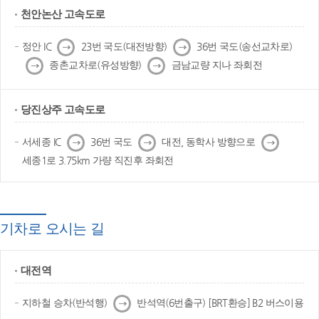
천안논산 고속도로
다
다
정안 IC
23번 국도(대전방향)
36번 국도(송선교차로)
음
음
다
다
종촌교차로(유성방향)
금남교량 지나 좌회전
음
음
당진상주 고속도로
다
다
다
서세종 IC
36번 국도
대전, 동학사 방향으로
음
음
음
세종1로 3.75km 가량 직진후 좌회전
기차로 오시는 길
대전역
다
지하철 승차(반석행)
반석역(6번출구) [BRT환승] B2 버스이용
음