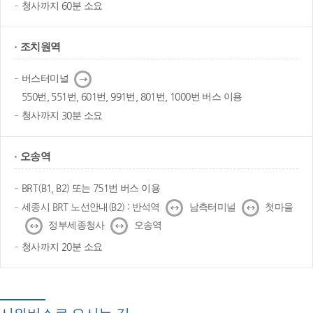
청사까지 60분 소요
조치원역
다
버스터미널
음
550번, 551번, 601번, 991번, 801번, 1000번 버스 이용
청사까지 30분 소요
오송역
BRT(B1, B2) 또는 751번 버스 이용
↔
↔
세종시 BRT 노선안내(B2) : 반석역
남측터미널
첫마을
↔
↔
정부세종청사
오송역
청사까지 20분 소요