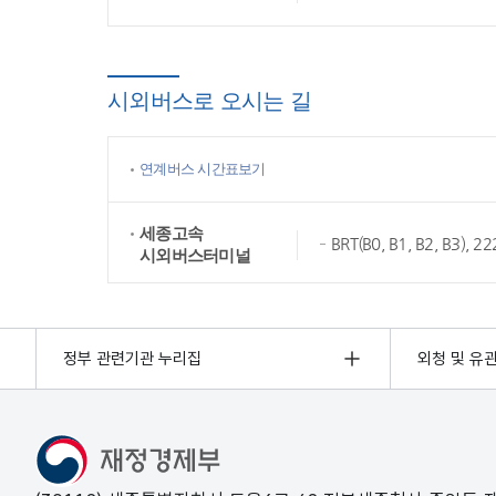
시외버스로 오시는 길
연계버스 시간표보기
세종고속
BRT(B0, B1, B2, B3),
시외버스터미널
정부 관련기관 누리집
외청 및 유