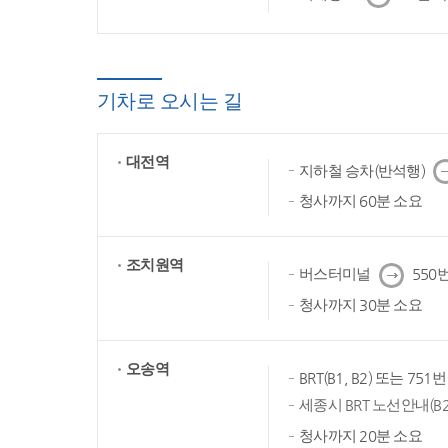
음
기차로 오시는 길
대전역
다
지하철 승차(반석행)
음
청사까지 60분 소요
조치원역
다
버스터미널
550번
음
청사까지 30분 소요
오송역
BRT(B1, B2) 또는 75
세종시 BRT 노선안내(B2
청사까지 20분 소요