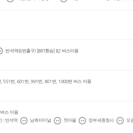
음
음
반석역(6번출구) [BRT환승] B2 버스이용
, 551번, 601번, 991번, 801번, 1000번 버스 이용
1번 버스 이용
↔
↔
↔
↔
) : 반석역
남측터미널
첫마을
정부세종청사
오