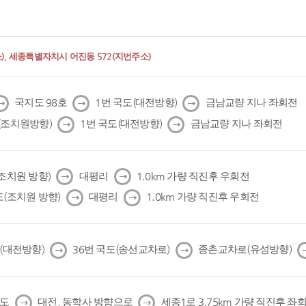
, 세종특별자치시 어진동 572(지번주소)
다
다
다
국지도 98호
1번 국도(대전방향)
금남교량 지나 좌회전
음
음
음
다
다
(조치원방향)
1번 국도(대전방향)
금남교량 지나 좌회전
음
음
다
다
(조치원 방향)
대평리
1.0km 가량 직진후 우회전
음
음
다
다
도(조치원 방향)
대평리
1.0km 가량 직진후 우회전
음
음
다
다
도(대전방향)
36번 국도(송선교차로)
종촌교차로(유성방향)
음
음
다
다
국도
대전, 동학사 방향으로
세종1로 3.75km 가량 직진후 좌