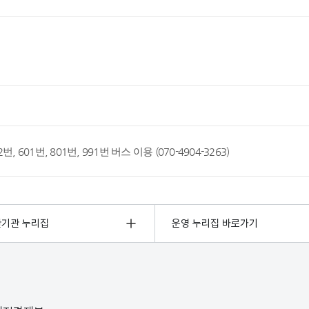
 222번, 601번, 801번, 991번 버스 이용 (070-4904-3263)
관기관 누리집
운영 누리집 바로가기