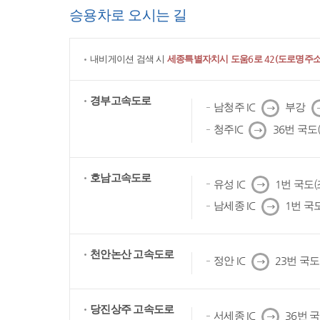
승용차로 오시는 길
내비게이션 검색 시
세종특별자치시 도움6로 42(도로명주소)
경부고속도로
다
남청주 IC
부강
음
다
청주IC
36번 국도
음
호남고속도로
다
유성 IC
1번 국도
음
다
남세종 IC
1번 국
음
천안논산 고속도로
다
정안 IC
23번 국
음
당진상주 고속도로
다
서세종 IC
36번 