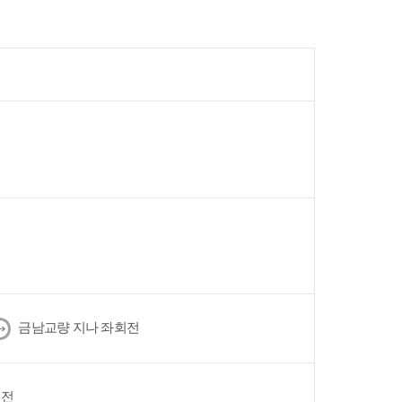
다
금남교량 지나 좌회전
음
회전