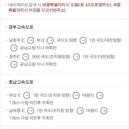
내비게이션 검색 시
세종특별자치시 도움6로 42(도로명주소), 세종
특별자치시 어진동 572(지번주소)
경부고속도로
다
다
다
남청주 IC
부강
국지도 98호
1번 국도(대전방향)
음
음
음
다
금남교량 지나 좌회전
음
다
다
청주IC
36번 국도(조치원방향)
1번 국도(대전방향)
음
음
다
금남교량 지나 좌회전
음
호남고속도로
다
다
다
유성 IC
1번 국도(조치원 방향)
대평리
음
음
음
1.0km 가량 직진후 우회전
다
다
다
남세종 IC
1번 국도(조치원 방향)
대평리
음
음
음
1.0km 가량 직진후 우회전