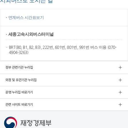
시외버스로 오시는 길
연계버스 시간표보기
세종고속
시외버스터미널
BRT(B0, B1, B2, B3), 222번, 601번, 801번, 991번 버스 이용 (070-
4904-3263)
정부 관련기관 누리집
외청 및 유관기관 누리집
운영 누리집 바로가기
관련 사이트 바로가기