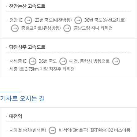
천안논산 고속도로
다
다
정안 IC
23번 국도(대전방향)
36번 국도(송선교차로)
음
음
다
다
종촌교차로(유성방향)
금남교량 지나 좌회전
음
음
당진상주 고속도로
다
다
다
서세종 IC
36번 국도
대전, 동학사 방향으로
음
음
음
세종1로 3.75km 가량 직진후 좌회전
기차로 오시는 길
대전역
다
지하철 승차(반석행)
반석역(6번출구) [BRT환승] B2 버스이용
음