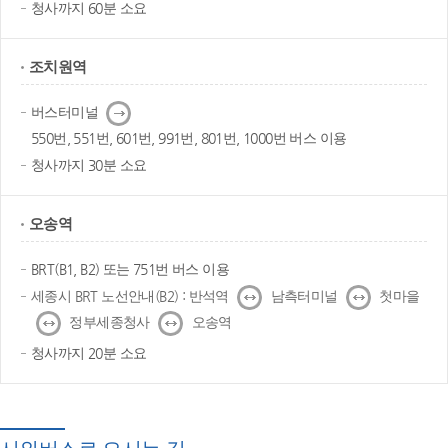
청사까지 60분 소요
조치원역
다
버스터미널
음
550번, 551번, 601번, 991번, 801번, 1000번 버스 이용
청사까지 30분 소요
오송역
BRT(B1, B2) 또는 751번 버스 이용
↔
↔
세종시 BRT 노선안내(B2) : 반석역
남측터미널
첫마을
↔
↔
정부세종청사
오송역
청사까지 20분 소요