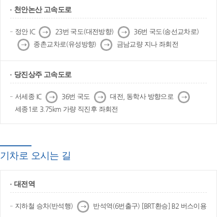
천안논산 고속도로
다
다
정안 IC
23번 국도(대전방향)
36번 국도(송선교차로)
음
음
다
다
종촌교차로(유성방향)
금남교량 지나 좌회전
음
음
당진상주 고속도로
다
다
다
서세종 IC
36번 국도
대전, 동학사 방향으로
음
음
음
세종1로 3.75km 가량 직진후 좌회전
기차로 오시는 길
대전역
다
지하철 승차(반석행)
반석역(6번출구) [BRT환승] B2 버스이용
음