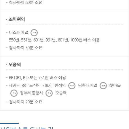
청사까지 60분 소요
조치원역
다
버스터미널
음
550번, 551번, 601번, 991번, 801번, 1000번 버스 이용
청사까지 30분 소요
오송역
BRT(B1, B2) 또는 751번 버스 이용
↔
↔
세종시 BRT 노선안내(B2) : 반석역
남측터미널
첫마을
↔
↔
정부세종청사
오송역
청사까지 20분 소요