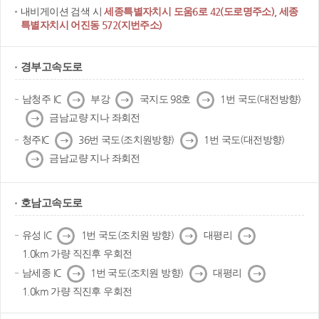
내비게이션 검색 시
세종특별자치시 도움6로 42(도로명주소), 세종
특별자치시 어진동 572(지번주소)
경부고속도로
다
다
다
남청주 IC
부강
국지도 98호
1번 국도(대전방향)
음
음
음
다
금남교량 지나 좌회전
음
다
다
청주IC
36번 국도(조치원방향)
1번 국도(대전방향)
음
음
다
금남교량 지나 좌회전
음
호남고속도로
다
다
다
유성 IC
1번 국도(조치원 방향)
대평리
음
음
음
1.0km 가량 직진후 우회전
다
다
다
남세종 IC
1번 국도(조치원 방향)
대평리
음
음
음
1.0km 가량 직진후 우회전