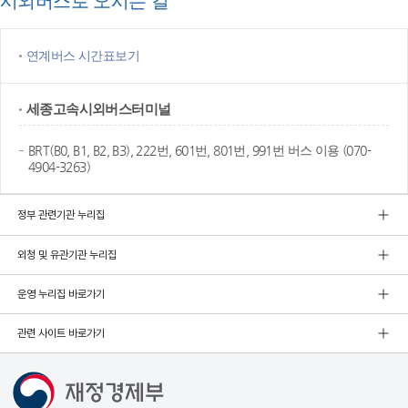
시외버스로 오시는 길
연계버스 시간표보기
세종고속
시외버스터미널
BRT(B0, B1, B2, B3), 222번, 601번, 801번, 991번 버스 이용 (070-
4904-3263)
정부 관련기관 누리집
외청 및 유관기관 누리집
운영 누리집 바로가기
관련 사이트 바로가기