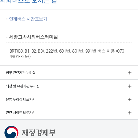
시외버스로 오시는 길
연계버스 시간표보기
세종고속
시외버스터미널
BRT(B0, B1, B2, B3), 222번, 601번, 801번, 991번 버스 이용 (070-
4904-3263)
정부 관련기관 누리집
외청 및 유관기관 누리집
운영 누리집 바로가기
관련 사이트 바로가기