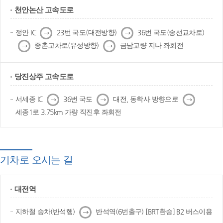
천안논산 고속도로
다
다
정안 IC
23번 국도(대전방향)
36번 국도(송선교차로)
음
음
다
다
종촌교차로(유성방향)
금남교량 지나 좌회전
음
음
당진상주 고속도로
다
다
다
서세종 IC
36번 국도
대전, 동학사 방향으로
음
음
음
세종1로 3.75km 가량 직진후 좌회전
기차로 오시는 길
대전역
다
지하철 승차(반석행)
반석역(6번출구) [BRT환승] B2 버스이용
음