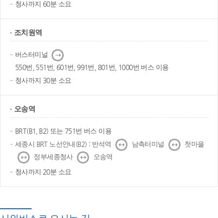
청사까지 60분 소요
조치원역
다
버스터미널
음
550번, 551번, 601번, 991번, 801번, 1000번 버스 이용
청사까지 30분 소요
오송역
BRT(B1, B2) 또는 751번 버스 이용
↔
↔
세종시 BRT 노선안내(B2) : 반석역
남측터미널
첫마을
↔
↔
정부세종청사
오송역
청사까지 20분 소요