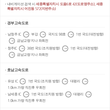
내비게이션 검색 시
세종특별자치시 도움6로 42(도로명주소), 세종
특별자치시 어진동 572(지번주소)
경부고속도로
다
다
다
남청주 IC
부강
국지도 98호
1번 국도(대전방향)
음
음
음
다
금남교량 지나 좌회전
음
다
다
청주IC
36번 국도(조치원방향)
1번 국도(대전방향)
음
음
다
금남교량 지나 좌회전
음
호남고속도로
다
다
다
유성 IC
1번 국도(조치원 방향)
대평리
음
음
음
1.0km 가량 직진후 우회전
다
다
다
남세종 IC
1번 국도(조치원 방향)
대평리
음
음
음
1.0km 가량 직진후 우회전