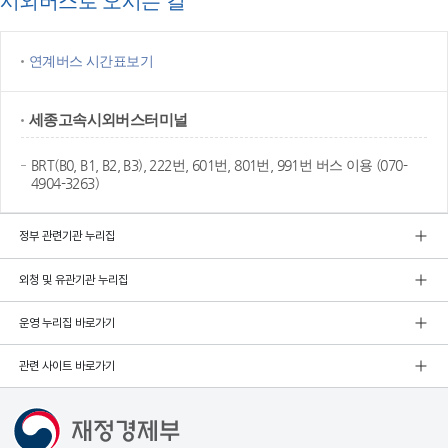
시외버스로 오시는 길
연계버스 시간표보기
세종고속
시외버스터미널
BRT(B0, B1, B2, B3), 222번, 601번, 801번, 991번 버스 이용 (070-
4904-3263)
정부 관련기관 누리집
외청 및 유관기관 누리집
운영 누리집 바로가기
관련 사이트 바로가기