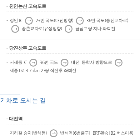
천안논산 고속도로
다
다
정안 IC
23번 국도(대전방향)
36번 국도(송선교차로)
음
음
다
다
종촌교차로(유성방향)
금남교량 지나 좌회전
음
음
당진상주 고속도로
다
다
다
서세종 IC
36번 국도
대전, 동학사 방향으로
음
음
음
세종1로 3.75km 가량 직진후 좌회전
기차로 오시는 길
대전역
다
지하철 승차(반석행)
반석역(6번출구) [BRT환승] B2 버스이용
음