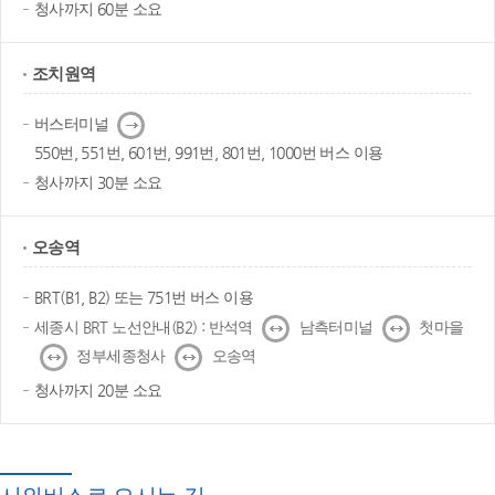
청사까지 60분 소요
조치원역
다
버스터미널
음
550번, 551번, 601번, 991번, 801번, 1000번 버스 이용
청사까지 30분 소요
오송역
BRT(B1, B2) 또는 751번 버스 이용
↔
↔
세종시 BRT 노선안내(B2) : 반석역
남측터미널
첫마을
↔
↔
정부세종청사
오송역
청사까지 20분 소요