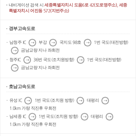
내비게이션 검색 시
세종특별자치시 도움6로 42(도로명주소), 세종
특별자치시 어진동 572(지번주소)
경부고속도로
다
다
다
남청주 IC
부강
국지도 98호
1번 국도(대전방향)
음
음
음
다
금남교량 지나 좌회전
음
다
다
청주IC
36번 국도(조치원방향)
1번 국도(대전방향)
음
음
다
금남교량 지나 좌회전
음
호남고속도로
다
다
다
유성 IC
1번 국도(조치원 방향)
대평리
음
음
음
1.0km 가량 직진후 우회전
다
다
다
남세종 IC
1번 국도(조치원 방향)
대평리
음
음
음
1.0km 가량 직진후 우회전