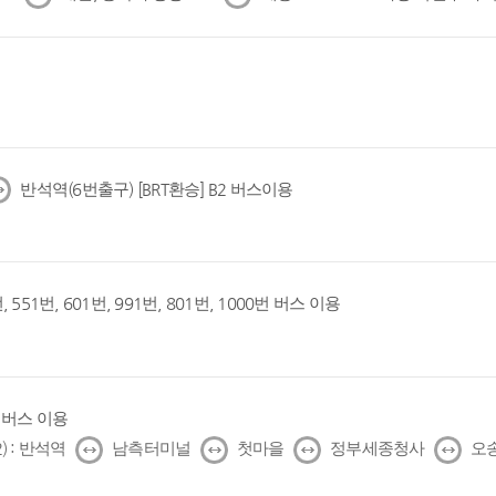
음
음
반석역(6번출구) [BRT환승] B2 버스이용
, 551번, 601번, 991번, 801번, 1000번 버스 이용
1번 버스 이용
↔
↔
↔
↔
) : 반석역
남측터미널
첫마을
정부세종청사
오