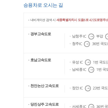
승용차로 오시는 길
내비게이션 검색 시
세종특별자치시 도움6로 42(도로명주소)
경부고속도로
다
남청주 IC
부강
음
다
청주IC
36번 국도
음
호남고속도로
다
유성 IC
1번 국도
음
다
남세종 IC
1번 국
음
천안논산 고속도로
다
정안 IC
23번 국
음
당진상주 고속도로
다
서세종 IC
36번 