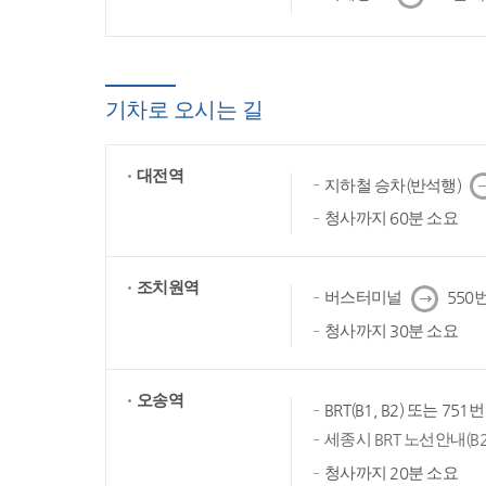
음
기차로 오시는 길
대전역
다
지하철 승차(반석행)
음
청사까지 60분 소요
조치원역
다
버스터미널
550번
음
청사까지 30분 소요
오송역
BRT(B1, B2) 또는 75
세종시 BRT 노선안내(B2
청사까지 20분 소요