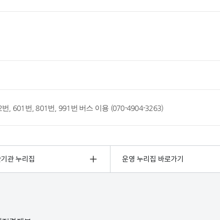
 222번, 601번, 801번, 991번 버스 이용 (070-4904-3263)
관기관 누리집
운영 누리집 바로가기