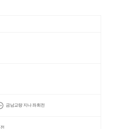
다
금남교량 지나 좌회전
음
회전