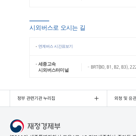
시외버스로 오시는 길
연계버스 시간표보기
세종고속
BRT(B0, B1, B2, B3),
시외버스터미널
정부 관련기관 누리집
외청 및 유