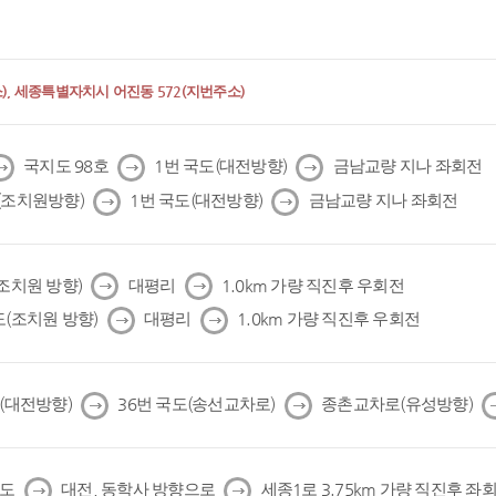
, 세종특별자치시 어진동 572(지번주소)
다
다
다
국지도 98호
1번 국도(대전방향)
금남교량 지나 좌회전
음
음
음
다
다
(조치원방향)
1번 국도(대전방향)
금남교량 지나 좌회전
음
음
다
다
(조치원 방향)
대평리
1.0km 가량 직진후 우회전
음
음
다
다
도(조치원 방향)
대평리
1.0km 가량 직진후 우회전
음
음
다
다
도(대전방향)
36번 국도(송선교차로)
종촌교차로(유성방향)
음
음
다
다
국도
대전, 동학사 방향으로
세종1로 3.75km 가량 직진후 좌