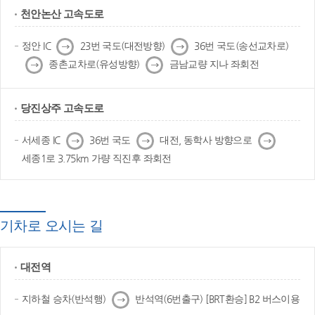
천안논산 고속도로
다
다
정안 IC
23번 국도(대전방향)
36번 국도(송선교차로)
음
음
다
다
종촌교차로(유성방향)
금남교량 지나 좌회전
음
음
당진상주 고속도로
다
다
다
서세종 IC
36번 국도
대전, 동학사 방향으로
음
음
음
세종1로 3.75km 가량 직진후 좌회전
기차로 오시는 길
대전역
다
지하철 승차(반석행)
반석역(6번출구) [BRT환승] B2 버스이용
음