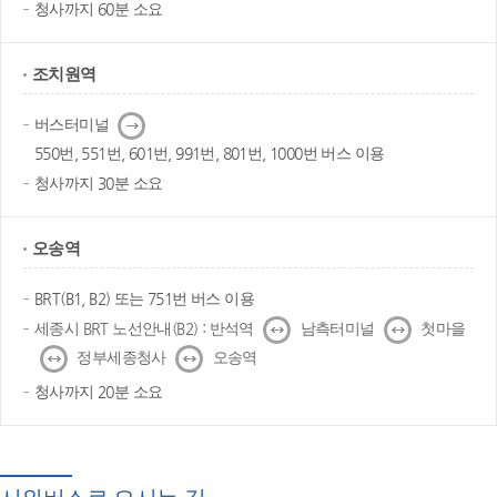
청사까지 60분 소요
조치원역
다
버스터미널
음
550번, 551번, 601번, 991번, 801번, 1000번 버스 이용
청사까지 30분 소요
오송역
BRT(B1, B2) 또는 751번 버스 이용
↔
↔
세종시 BRT 노선안내(B2) : 반석역
남측터미널
첫마을
↔
↔
정부세종청사
오송역
청사까지 20분 소요