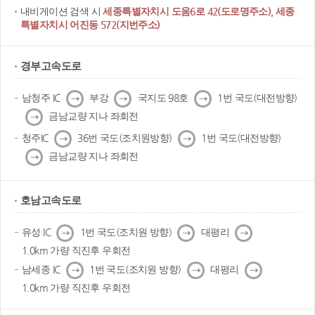
내비게이션 검색 시
세종특별자치시 도움6로 42(도로명주소), 세종
특별자치시 어진동 572(지번주소)
경부고속도로
다
다
다
남청주 IC
부강
국지도 98호
1번 국도(대전방향)
음
음
음
다
금남교량 지나 좌회전
음
다
다
청주IC
36번 국도(조치원방향)
1번 국도(대전방향)
음
음
다
금남교량 지나 좌회전
음
호남고속도로
다
다
다
유성 IC
1번 국도(조치원 방향)
대평리
음
음
음
1.0km 가량 직진후 우회전
다
다
다
남세종 IC
1번 국도(조치원 방향)
대평리
음
음
음
1.0km 가량 직진후 우회전