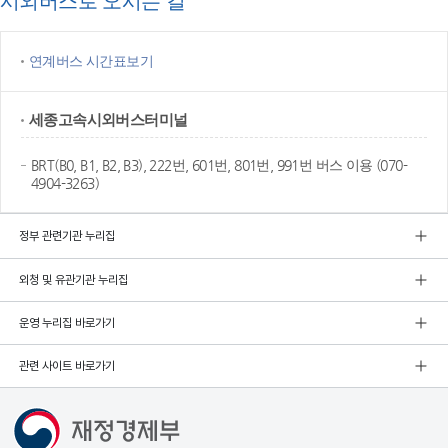
시외버스로 오시는 길
연계버스 시간표보기
세종고속
시외버스터미널
BRT(B0, B1, B2, B3), 222번, 601번, 801번, 991번 버스 이용 (070-
4904-3263)
정부 관련기관 누리집
외청 및 유관기관 누리집
운영 누리집 바로가기
관련 사이트 바로가기