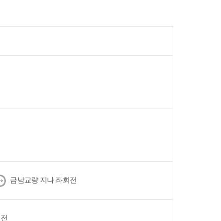
다
금남교량 지나 좌회전
음
회전