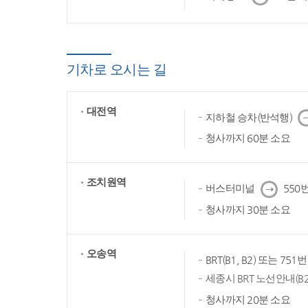
음
기차로 오시는 길
대전역
다
지하철 승차(반석행)
음
청사까지 60분 소요
조치원역
다
버스터미널
550번
음
청사까지 30분 소요
오송역
BRT(B1, B2) 또는 75
세종시 BRT 노선안내(B2
청사까지 20분 소요