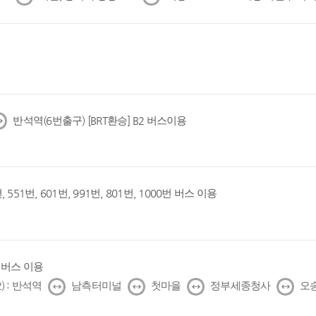
음
음
반석역(6번출구) [BRT환승] B2 버스이용
, 551번, 601번, 991번, 801번, 1000번 버스 이용
1번 버스 이용
↔
↔
↔
↔
) : 반석역
남측터미널
첫마을
정부세종청사
오