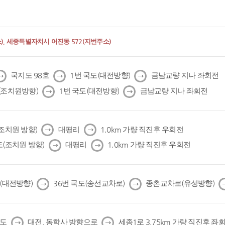
, 세종특별자치시 어진동 572(지번주소)
다
다
다
국지도 98호
1번 국도(대전방향)
금남교량 지나 좌회전
음
음
음
다
다
(조치원방향)
1번 국도(대전방향)
금남교량 지나 좌회전
음
음
다
다
(조치원 방향)
대평리
1.0km 가량 직진후 우회전
음
음
다
다
도(조치원 방향)
대평리
1.0km 가량 직진후 우회전
음
음
다
다
도(대전방향)
36번 국도(송선교차로)
종촌교차로(유성방향)
음
음
다
다
국도
대전, 동학사 방향으로
세종1로 3.75km 가량 직진후 좌