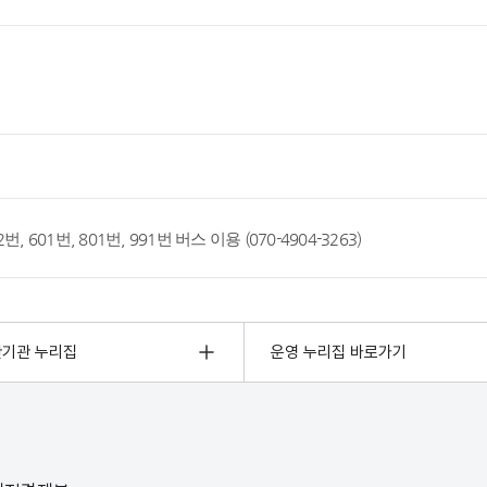
 222번, 601번, 801번, 991번 버스 이용 (070-4904-3263)
관기관 누리집
운영 누리집 바로가기