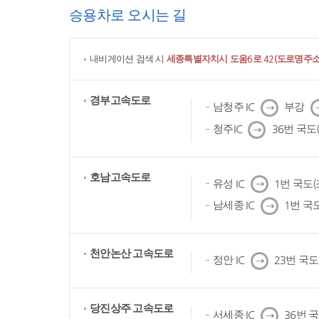
승용차로 오시는 길
내비게이션 검색 시
세종특별자치시 도움6로 42(도로명주소)
경부고속도로
다
남청주 IC
부강
음
다
청주IC
36번 국도
음
호남고속도로
다
유성 IC
1번 국도
음
다
남세종 IC
1번 국
음
천안논산 고속도로
다
정안 IC
23번 국
음
당진상주 고속도로
다
서세종 IC
36번 