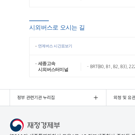
시외버스로 오시는 길
연계버스 시간표보기
세종고속
BRT(B0, B1, B2, B3),
시외버스터미널
정부 관련기관 누리집
외청 및 유