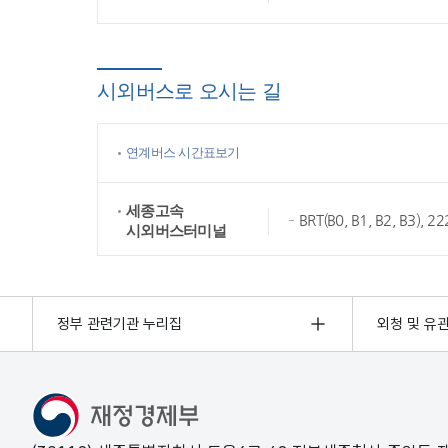
시외버스로 오시는 길
연계버스 시간표보기
세종고속
BRT(B0, B1, B2, B3),
시외버스터미널
정부 관련기관 누리집
외청 및 유