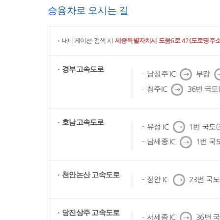
승용차로 오시는 길
내비게이션 검색 시
세종특별자치시 도움6로 42(도로명주소)
경부고속도로
다
남청주 IC
부강
음
다
청주IC
36번 국도
음
호남고속도로
다
유성 IC
1번 국도
음
다
남세종 IC
1번 국
음
천안논산 고속도로
다
정안 IC
23번 국
음
당진상주 고속도로
다
서세종 IC
36번 