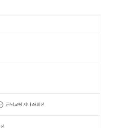
다
금남교량 지나 좌회전
음
회전