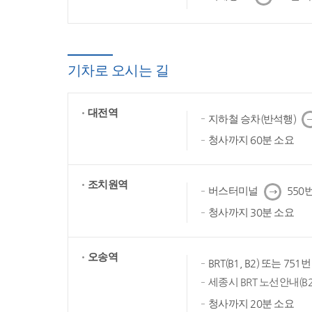
음
기차로 오시는 길
대전역
다
지하철 승차(반석행)
음
청사까지 60분 소요
조치원역
다
버스터미널
550번
음
청사까지 30분 소요
오송역
BRT(B1, B2) 또는 75
세종시 BRT 노선안내(B2
청사까지 20분 소요