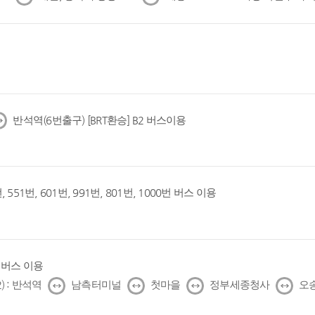
음
음
반석역(6번출구) [BRT환승] B2 버스이용
, 551번, 601번, 991번, 801번, 1000번 버스 이용
1번 버스 이용
↔
↔
↔
↔
) : 반석역
남측터미널
첫마을
정부세종청사
오