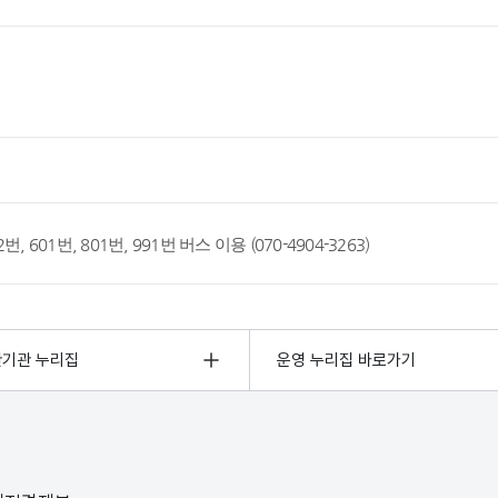
 222번, 601번, 801번, 991번 버스 이용 (070-4904-3263)
관기관 누리집
운영 누리집 바로가기