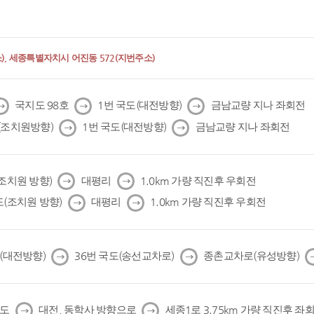
, 세종특별자치시 어진동 572(지번주소)
다
다
다
국지도 98호
1번 국도(대전방향)
금남교량 지나 좌회전
음
음
음
다
다
(조치원방향)
1번 국도(대전방향)
금남교량 지나 좌회전
음
음
다
다
(조치원 방향)
대평리
1.0km 가량 직진후 우회전
음
음
다
다
도(조치원 방향)
대평리
1.0km 가량 직진후 우회전
음
음
다
다
도(대전방향)
36번 국도(송선교차로)
종촌교차로(유성방향)
음
음
다
다
국도
대전, 동학사 방향으로
세종1로 3.75km 가량 직진후 좌