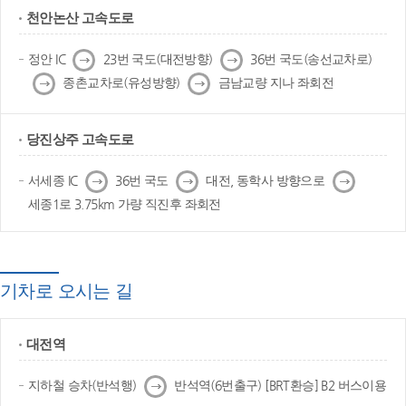
천안논산 고속도로
다
다
정안 IC
23번 국도(대전방향)
36번 국도(송선교차로)
음
음
다
다
종촌교차로(유성방향)
금남교량 지나 좌회전
음
음
당진상주 고속도로
다
다
다
서세종 IC
36번 국도
대전, 동학사 방향으로
음
음
음
세종1로 3.75km 가량 직진후 좌회전
기차로 오시는 길
대전역
다
지하철 승차(반석행)
반석역(6번출구) [BRT환승] B2 버스이용
음