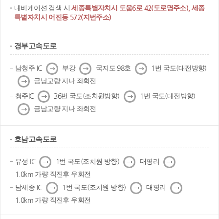
내비게이션 검색 시
세종특별자치시 도움6로 42(도로명주소), 세종
특별자치시 어진동 572(지번주소)
경부고속도로
다
다
다
남청주 IC
부강
국지도 98호
1번 국도(대전방향)
음
음
음
다
금남교량 지나 좌회전
음
다
다
청주IC
36번 국도(조치원방향)
1번 국도(대전방향)
음
음
다
금남교량 지나 좌회전
음
호남고속도로
다
다
다
유성 IC
1번 국도(조치원 방향)
대평리
음
음
음
1.0km 가량 직진후 우회전
다
다
다
남세종 IC
1번 국도(조치원 방향)
대평리
음
음
음
1.0km 가량 직진후 우회전