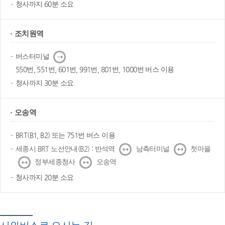
청사까지 60분 소요
조치원역
다
버스터미널
음
550번, 551번, 601번, 991번, 801번, 1000번 버스 이용
청사까지 30분 소요
오송역
BRT(B1, B2) 또는 751번 버스 이용
↔
↔
세종시 BRT 노선안내(B2) : 반석역
남측터미널
첫마을
↔
↔
정부세종청사
오송역
청사까지 20분 소요