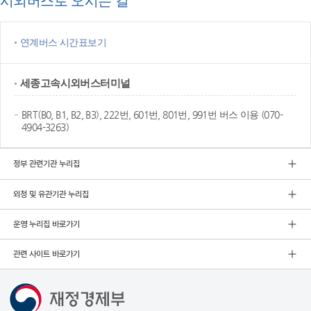
시외버스로 오시는 길
연계버스 시간표보기
세종고속
시외버스터미널
BRT(B0, B1, B2, B3), 222번, 601번, 801번, 991번 버스 이용 (070-
4904-3263)
정부 관련기관 누리집
외청 및 유관기관 누리집
운영 누리집 바로가기
관련 사이트 바로가기