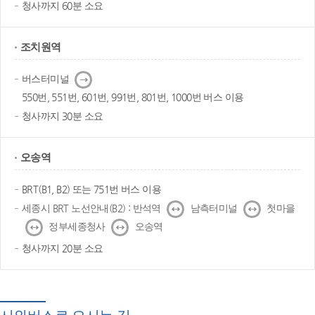
청사까지 60분 소요
조치원역
다
버스터미널
음
550번, 551번, 601번, 991번, 801번, 1000번 버스 이용
청사까지 30분 소요
오송역
BRT(B1, B2) 또는 751번 버스 이용
↔
↔
세종시 BRT 노선안내(B2) : 반석역
남측터미널
첫마을
↔
↔
정부세종청사
오송역
청사까지 20분 소요