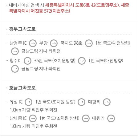
내비게이션 검색 시
세종특별자치시 도움6로 42(도로명주소), 세종
특별자치시 어진동 572(지번주소)
경부고속도로
다
다
다
남청주 IC
부강
국지도 98호
1번 국도(대전방향)
음
음
음
다
금남교량 지나 좌회전
음
다
다
청주IC
36번 국도(조치원방향)
1번 국도(대전방향)
음
음
다
금남교량 지나 좌회전
음
호남고속도로
다
다
다
유성 IC
1번 국도(조치원 방향)
대평리
음
음
음
1.0km 가량 직진후 우회전
다
다
다
남세종 IC
1번 국도(조치원 방향)
대평리
음
음
음
1.0km 가량 직진후 우회전