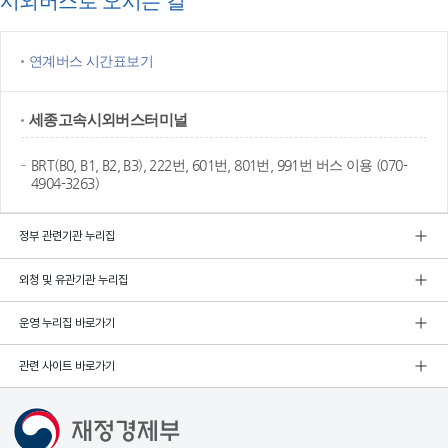
시외버스로 오시는 길
연계버스 시간표보기
세종고속
시외버스터미널
BRT(B0, B1, B2, B3), 222번, 601번, 801번, 991번 버스 이용 (070-
4904-3263)
정부 관련기관 누리집
외청 및 유관기관 누리집
운영 누리집 바로가기
관련 사이트 바로가기