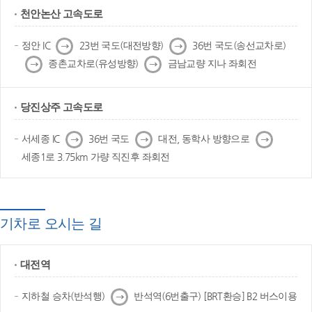
천안논산 고속도로
다
다
정안 IC
23번 국도(대전방향)
36번 국도(송선교차로)
음
음
다
다
종촌교차로(유성방향)
금남교량 지나 좌회전
음
음
당진상주 고속도로
다
다
다
서세종 IC
36번 국도
대전, 동학사 방향으로
음
음
음
세종1로 3.75km 가량 직진후 좌회전
기차로 오시는 길
대전역
다
지하철 승차(반석행)
반석역(6번출구) [BRT환승] B2 버스이용
음