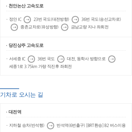
천안논산 고속도로
다
다
정안 IC
23번 국도(대전방향)
36번 국도(송선교차로)
음
음
다
다
종촌교차로(유성방향)
금남교량 지나 좌회전
음
음
당진상주 고속도로
다
다
다
서세종 IC
36번 국도
대전, 동학사 방향으로
음
음
음
세종1로 3.75km 가량 직진후 좌회전
기차로 오시는 길
대전역
다
지하철 승차(반석행)
반석역(6번출구) [BRT환승] B2 버스이용
음