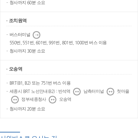
청사까지 60분 소요
조치원역
다
버스터미널
음
550번, 551번, 601번, 991번, 801번, 1000번 버스 이용
청사까지 30분 소요
오송역
BRT(B1, B2) 또는 751번 버스 이용
↔
↔
세종시 BRT 노선안내(B2) : 반석역
남측터미널
첫마을
↔
↔
정부세종청사
오송역
청사까지 20분 소요