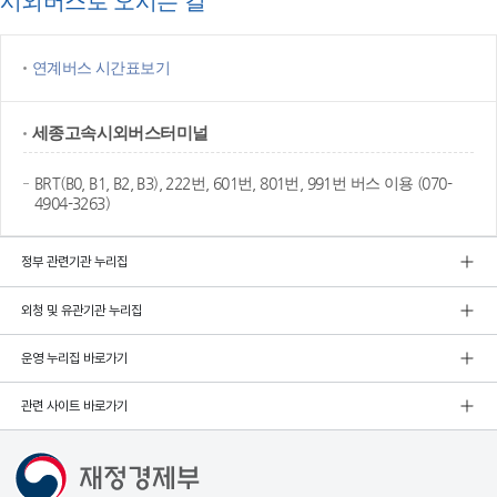
시외버스로 오시는 길
연계버스 시간표보기
세종고속
시외버스터미널
BRT(B0, B1, B2, B3), 222번, 601번, 801번, 991번 버스 이용 (070-
4904-3263)
정부 관련기관 누리집
외청 및 유관기관 누리집
운영 누리집 바로가기
관련 사이트 바로가기