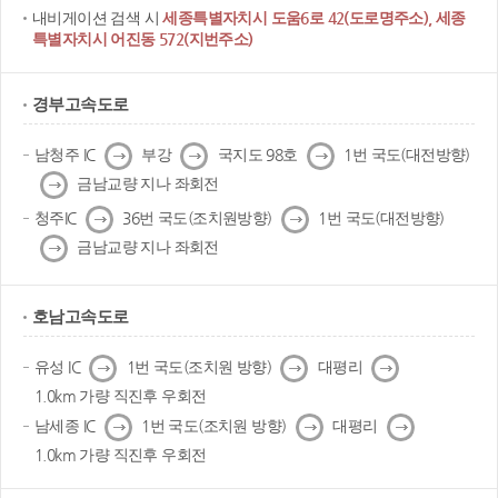
내비게이션 검색 시
세종특별자치시 도움6로 42(도로명주소), 세종
특별자치시 어진동 572(지번주소)
경부고속도로
다
다
다
남청주 IC
부강
국지도 98호
1번 국도(대전방향)
음
음
음
다
금남교량 지나 좌회전
음
다
다
청주IC
36번 국도(조치원방향)
1번 국도(대전방향)
음
음
다
금남교량 지나 좌회전
음
호남고속도로
다
다
다
유성 IC
1번 국도(조치원 방향)
대평리
음
음
음
1.0km 가량 직진후 우회전
다
다
다
남세종 IC
1번 국도(조치원 방향)
대평리
음
음
음
1.0km 가량 직진후 우회전