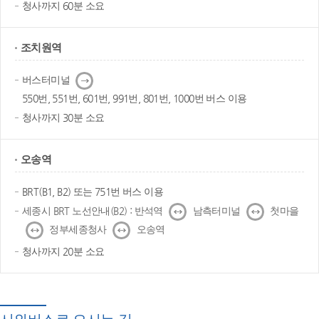
청사까지 60분 소요
조치원역
다
버스터미널
음
550번, 551번, 601번, 991번, 801번, 1000번 버스 이용
청사까지 30분 소요
오송역
BRT(B1, B2) 또는 751번 버스 이용
↔
↔
세종시 BRT 노선안내(B2) : 반석역
남측터미널
첫마을
↔
↔
정부세종청사
오송역
청사까지 20분 소요