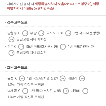
내비게이션 검색 시
세종특별자치시 도움6로 42(도로명주소), 세종
특별자치시 어진동 572(지번주소)
경부고속도로
다
다
다
남청주 IC
부강
국지도 98호
1번 국도(대전방향)
음
음
음
다
금남교량 지나 좌회전
음
다
다
청주IC
36번 국도(조치원방향)
1번 국도(대전방향)
음
음
다
금남교량 지나 좌회전
음
호남고속도로
다
다
다
유성 IC
1번 국도(조치원 방향)
대평리
음
음
음
1.0km 가량 직진후 우회전
다
다
다
남세종 IC
1번 국도(조치원 방향)
대평리
음
음
음
1.0km 가량 직진후 우회전