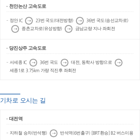
천안논산 고속도로
다
다
정안 IC
23번 국도(대전방향)
36번 국도(송선교차로)
음
음
다
다
종촌교차로(유성방향)
금남교량 지나 좌회전
음
음
당진상주 고속도로
다
다
다
서세종 IC
36번 국도
대전, 동학사 방향으로
음
음
음
세종1로 3.75km 가량 직진후 좌회전
기차로 오시는 길
대전역
다
지하철 승차(반석행)
반석역(6번출구) [BRT환승] B2 버스이용
음