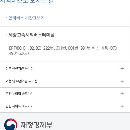
시외버스로 오시는 길
연계버스 시간표보기
세종고속
시외버스터미널
BRT(B0, B1, B2, B3), 222번, 601번, 801번, 991번 버스 이용 (070-
4904-3263)
정부 관련기관 누리집
외청 및 유관기관 누리집
운영 누리집 바로가기
관련 사이트 바로가기