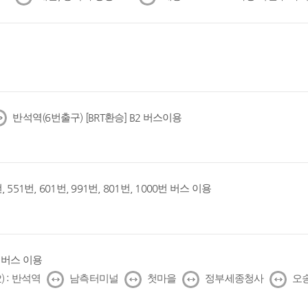
음
음
반석역(6번출구) [BRT환승] B2 버스이용
, 551번, 601번, 991번, 801번, 1000번 버스 이용
1번 버스 이용
↔
↔
↔
↔
) : 반석역
남측터미널
첫마을
정부세종청사
오