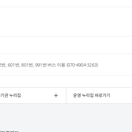
 222번, 601번, 801번, 991번 버스 이용 (070-4904-3263)
관기관 누리집
운영 누리집 바로가기