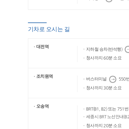
음
기차로 오시는 길
대전역
다
지하철 승차(반석행)
음
청사까지 60분 소요
조치원역
다
버스터미널
550번
음
청사까지 30분 소요
오송역
BRT(B1, B2) 또는 75
세종시 BRT 노선안내(B2
청사까지 20분 소요