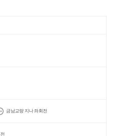
다
금남교량 지나 좌회전
음
회전