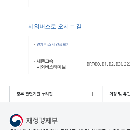
시외버스로 오시는 길
연계버스 시간표보기
세종고속
BRT(B0, B1, B2, B3),
시외버스터미널
정부 관련기관 누리집
외청 및 유