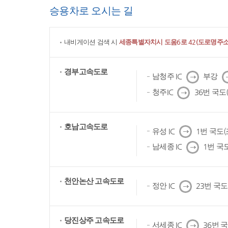
승용차로 오시는 길
내비게이션 검색 시
세종특별자치시 도움6로 42(도로명주소)
경부고속도로
다
남청주 IC
부강
음
다
청주IC
36번 국도
음
호남고속도로
다
유성 IC
1번 국도
음
다
남세종 IC
1번 국
음
천안논산 고속도로
다
정안 IC
23번 국
음
당진상주 고속도로
다
서세종 IC
36번 