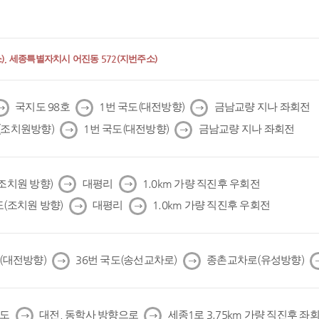
, 세종특별자치시 어진동 572(지번주소)
다
다
다
국지도 98호
1번 국도(대전방향)
금남교량 지나 좌회전
음
음
음
다
다
(조치원방향)
1번 국도(대전방향)
금남교량 지나 좌회전
음
음
다
다
(조치원 방향)
대평리
1.0km 가량 직진후 우회전
음
음
다
다
도(조치원 방향)
대평리
1.0km 가량 직진후 우회전
음
음
다
다
도(대전방향)
36번 국도(송선교차로)
종촌교차로(유성방향)
음
음
다
다
국도
대전, 동학사 방향으로
세종1로 3.75km 가량 직진후 좌