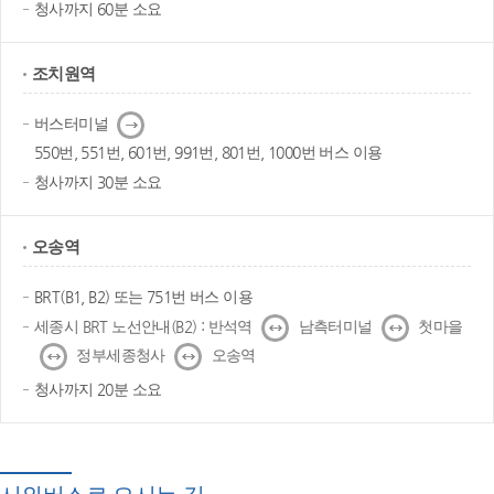
청사까지 60분 소요
조치원역
다
버스터미널
음
550번, 551번, 601번, 991번, 801번, 1000번 버스 이용
청사까지 30분 소요
오송역
BRT(B1, B2) 또는 751번 버스 이용
↔
↔
세종시 BRT 노선안내(B2) : 반석역
남측터미널
첫마을
↔
↔
정부세종청사
오송역
청사까지 20분 소요