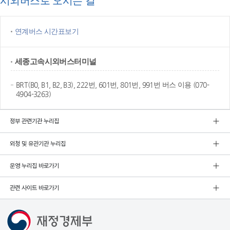
시외버스로 오시는 길
연계버스 시간표보기
세종고속
시외버스터미널
BRT(B0, B1, B2, B3), 222번, 601번, 801번, 991번 버스 이용 (070-
4904-3263)
정부 관련기관 누리집
외청 및 유관기관 누리집
운영 누리집 바로가기
관련 사이트 바로가기