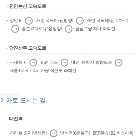
천안논산 고속도로
다
다
정안 IC
23번 국도(대전방향)
36번 국도(송선교차로)
음
음
다
다
종촌교차로(유성방향)
금남교량 지나 좌회전
음
음
당진상주 고속도로
다
다
다
서세종 IC
36번 국도
대전, 동학사 방향으로
음
음
음
세종1로 3.75km 가량 직진후 좌회전
기차로 오시는 길
대전역
다
지하철 승차(반석행)
반석역(6번출구) [BRT환승] B2 버스이용
음