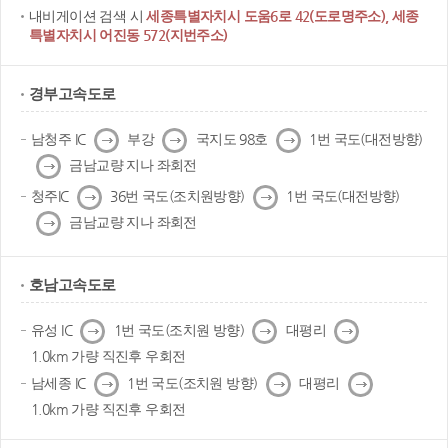
내비게이션 검색 시
세종특별자치시 도움6로 42(도로명주소), 세종
특별자치시 어진동 572(지번주소)
경부고속도로
다
다
다
남청주 IC
부강
국지도 98호
1번 국도(대전방향)
음
음
음
다
금남교량 지나 좌회전
음
다
다
청주IC
36번 국도(조치원방향)
1번 국도(대전방향)
음
음
다
금남교량 지나 좌회전
음
호남고속도로
다
다
다
유성 IC
1번 국도(조치원 방향)
대평리
음
음
음
1.0km 가량 직진후 우회전
다
다
다
남세종 IC
1번 국도(조치원 방향)
대평리
음
음
음
1.0km 가량 직진후 우회전