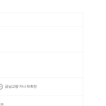
다
금남교량 지나 좌회전
음
회전