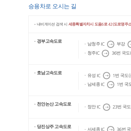
승용차로 오시는 길
내비게이션 검색 시
세종특별자치시 도움6로 42(도로명주소)
경부고속도로
다
남청주 IC
부강
음
다
청주IC
36번 국도
음
호남고속도로
다
유성 IC
1번 국도
음
다
남세종 IC
1번 국
음
천안논산 고속도로
다
정안 IC
23번 국
음
당진상주 고속도로
다
서세종 IC
36번 