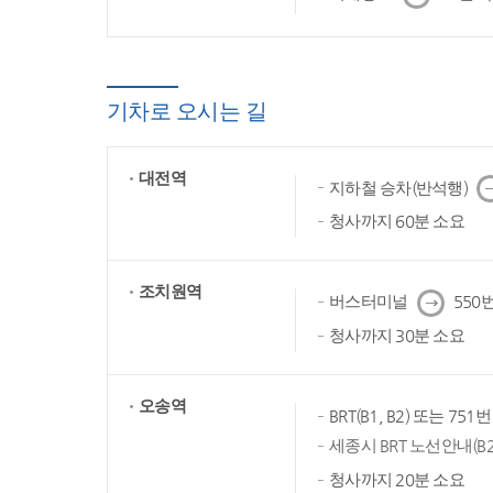
음
기차로 오시는 길
대전역
다
지하철 승차(반석행)
음
청사까지 60분 소요
조치원역
다
버스터미널
550번
음
청사까지 30분 소요
오송역
BRT(B1, B2) 또는 75
세종시 BRT 노선안내(B2
청사까지 20분 소요