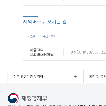
시외버스로 오시는 길
연계버스 시간표보기
세종고속
BRT(B0, B1, B2, B3),
시외버스터미널
정부 관련기관 누리집
외청 및 유