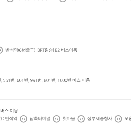
음
음
반석역(6번출구) [BRT환승] B2 버스이용
, 551번, 601번, 991번, 801번, 1000번 버스 이용
1번 버스 이용
↔
↔
↔
↔
) : 반석역
남측터미널
첫마을
정부세종청사
오