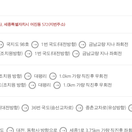
, 세종특별자치시 어진동 572(지번주소)
다
다
다
국지도 98호
1번 국도(대전방향)
금남교량 지나 좌회전
음
음
음
다
다
(조치원방향)
1번 국도(대전방향)
금남교량 지나 좌회전
음
음
다
다
(조치원 방향)
대평리
1.0km 가량 직진후 우회전
음
음
다
다
도(조치원 방향)
대평리
1.0km 가량 직진후 우회전
음
음
다
다
도(대전방향)
36번 국도(송선교차로)
종촌교차로(유성방향)
음
음
다
다
국도
대전, 동학사 방향으로
세종1로 3.75km 가량 직진후 좌