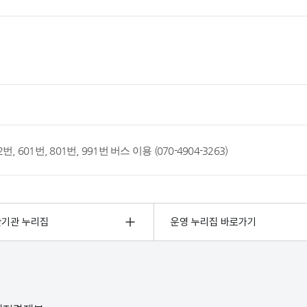
 222번, 601번, 801번, 991번 버스 이용 (070-4904-3263)
관기관 누리집
운영 누리집 바로가기