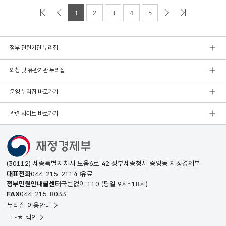
1
2
3
4
5
정부 관련기관 누리집
외청 및 유관기관 누리집
운영 누리집 바로가기
관련 사이트 바로가기
(30112) 세종특별자치시 도움6로 42 정부세종청사 중앙동 재정경제부
대표전화
044-215-2114
유료
정부민원안내콜센터
국번없이
110
(평일 9시~18시)
FAX
044-215-8033
누리집 이용안내
ㄱ~ㅎ 색인