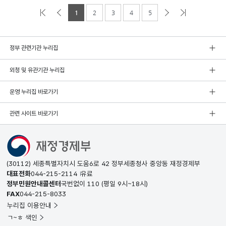
1
2
3
4
5
정부 관련기관 누리집
외청 및 유관기관 누리집
운영 누리집 바로가기
관련 사이트 바로가기
(30112) 세종특별자치시 도움6로 42 정부세종청사 중앙동 재정경제부
대표전화
044-215-2114
유료
정부민원안내콜센터
국번없이
110
(평일 9시~18시)
FAX
044-215-8033
누리집 이용안내
ㄱ~ㅎ 색인