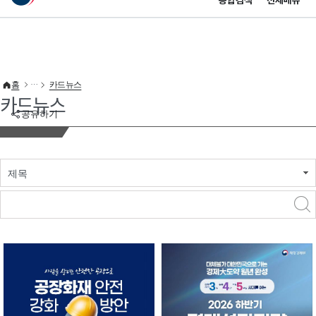
통합검색
전체메뉴
이 누리집은 대한민국 공식 전자정부 누리집입니다.
바로가기 메뉴
홈
카드뉴스
카드뉴스
공유하기
제목