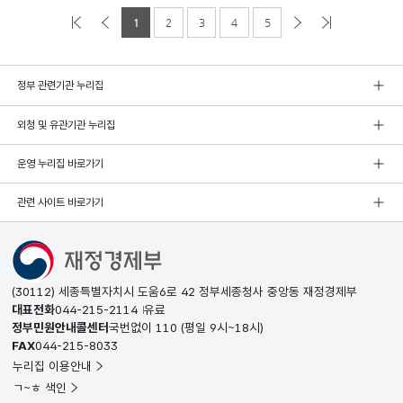
1
2
3
4
5
정부 관련기관 누리집
외청 및 유관기관 누리집
운영 누리집 바로가기
관련 사이트 바로가기
(30112) 세종특별자치시 도움6로 42 정부세종청사 중앙동 재정경제부
대표전화
044-215-2114
유료
정부민원안내콜센터
국번없이
110
(평일 9시~18시)
FAX
044-215-8033
누리집 이용안내
ㄱ~ㅎ 색인