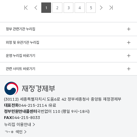
1
2
3
4
5
정부 관련기관 누리집
외청 및 유관기관 누리집
운영 누리집 바로가기
관련 사이트 바로가기
(30112) 세종특별자치시 도움6로 42 정부세종청사 중앙동 재정경제부
대표전화
044-215-2114
유료
정부민원안내콜센터
국번없이
110
(평일 9시~18시)
FAX
044-215-8033
누리집 이용안내
ㄱ~ㅎ 색인