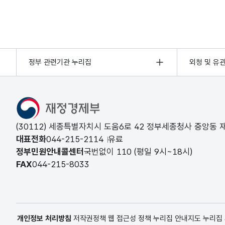
정부 관련기관 누리집
외청 및 유
(30112) 세종특별자치시 도움6로 42 정부세종청사 중앙동
대표전화
044-215-2114
유료
정부민원안내콜센터
국번없이
110
(평일 9시~18시)
FAX
044-215-8033
개인정보 처리방침
저작권정책
웹 접근성 정책
누리집 안내지도
누리집