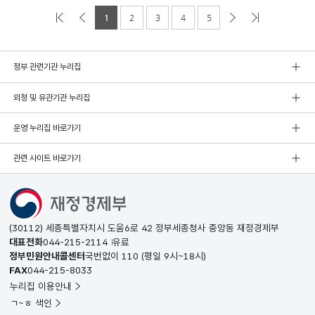
1
2
3
4
5
정부 관련기관 누리집
외청 및 유관기관 누리집
운영 누리집 바로가기
관련 사이트 바로가기
(30112) 세종특별자치시 도움6로 42 정부세종청사 중앙동 재정경제부
대표전화
044-215-2114
유료
정부민원안내콜센터
국번없이
110
(평일 9시~18시)
FAX
044-215-8033
누리집 이용안내
ㄱ~ㅎ 색인