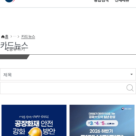
통합검색
전체메뉴
이 누리집은 대한민국 공식 전자정부 누리집입니다.
바로가기 메뉴
홈
카드뉴스
카드뉴스
공유하기
제목