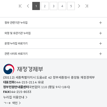
1
2
3
4
5
정부 관련기관 누리집
외청 및 유관기관 누리집
운영 누리집 바로가기
관련 사이트 바로가기
(30112) 세종특별자치시 도움6로 42 정부세종청사 중앙동 재정경제부
대표전화
044-215-2114
유료
정부민원안내콜센터
국번없이
110
(평일 9시~18시)
FAX
044-215-8033
누리집 이용안내
ㄱ~ㅎ 색인