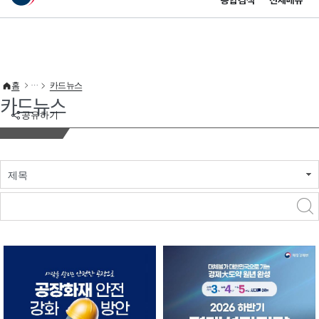
통합검색
전체메뉴
이 누리집은 대한민국 공식 전자정부 누리집입니다.
바로가기 메뉴
홈
카드뉴스
카드뉴스
공유하기
제목