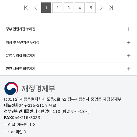
1
2
3
4
5
정부 관련기관 누리집
외청 및 유관기관 누리집
운영 누리집 바로가기
관련 사이트 바로가기
(30112) 세종특별자치시 도움6로 42 정부세종청사 중앙동 재정경제부
대표전화
044-215-2114
유료
정부민원안내콜센터
국번없이
110
(평일 9시~18시)
FAX
044-215-8033
누리집 이용안내
ㄱ~ㅎ 색인