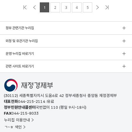
1
2
3
4
5
정부 관련기관 누리집
외청 및 유관기관 누리집
운영 누리집 바로가기
관련 사이트 바로가기
(30112) 세종특별자치시 도움6로 42 정부세종청사 중앙동 재정경제부
대표전화
044-215-2114
유료
정부민원안내콜센터
국번없이
110
(평일 9시~18시)
FAX
044-215-8033
누리집 이용안내
ㄱ~ㅎ 색인