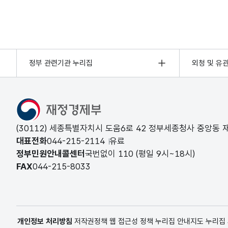
정부 관련기관 누리집
외청 및 유
(30112) 세종특별자치시 도움6로 42 정부세종청사 중앙동
대표전화
044-215-2114
유료
정부민원안내콜센터
국번없이
110
(평일 9시~18시)
FAX
044-215-8033
개인정보 처리방침
저작권정책
웹 접근성 정책
누리집 안내지도
누리집