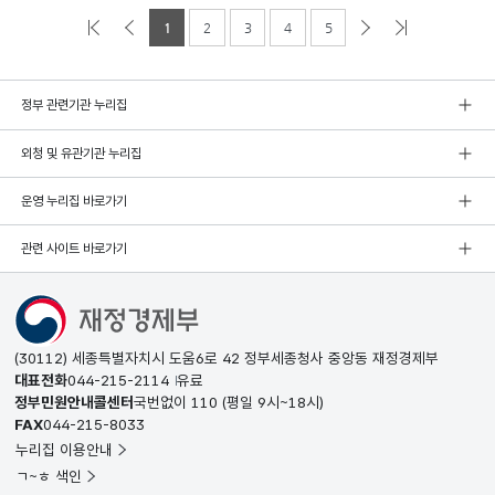
1
2
3
4
5
정부 관련기관 누리집
외청 및 유관기관 누리집
운영 누리집 바로가기
관련 사이트 바로가기
(30112) 세종특별자치시 도움6로 42 정부세종청사 중앙동 재정경제부
대표전화
044-215-2114
유료
정부민원안내콜센터
국번없이
110
(평일 9시~18시)
FAX
044-215-8033
누리집 이용안내
ㄱ~ㅎ 색인