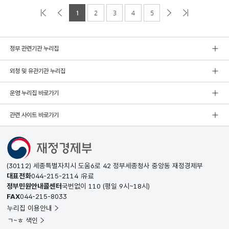
1
2
3
4
5
정부 관련기관 누리집
외청 및 유관기관 누리집
운영 누리집 바로가기
관련 사이트 바로가기
(30112) 세종특별자치시 도움6로 42 정부세종청사 중앙동 재정경제부
대표전화
044-215-2114
유료
정부민원안내콜센터
국번없이
110
(평일 9시~18시)
FAX
044-215-8033
누리집 이용안내
ㄱ~ㅎ 색인