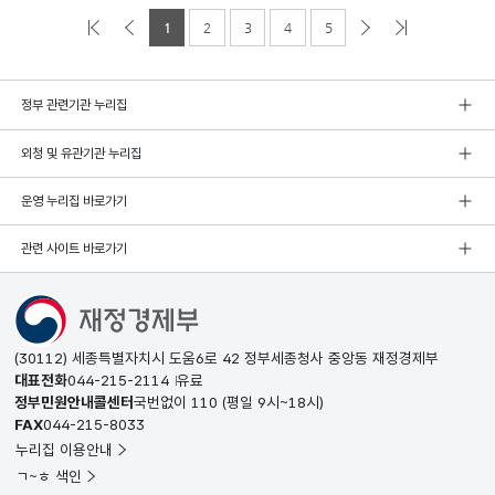
1
2
3
4
5
정부 관련기관 누리집
외청 및 유관기관 누리집
운영 누리집 바로가기
관련 사이트 바로가기
(30112) 세종특별자치시 도움6로 42 정부세종청사 중앙동 재정경제부
대표전화
044-215-2114
유료
정부민원안내콜센터
국번없이
110
(평일 9시~18시)
FAX
044-215-8033
누리집 이용안내
ㄱ~ㅎ 색인