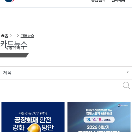
통합검색
전체메뉴
이 누리집은 대한민국 공식 전자정부 누리집입니다.
바로가기 메뉴
홈
카드뉴스
카드뉴스
공유하기
제목