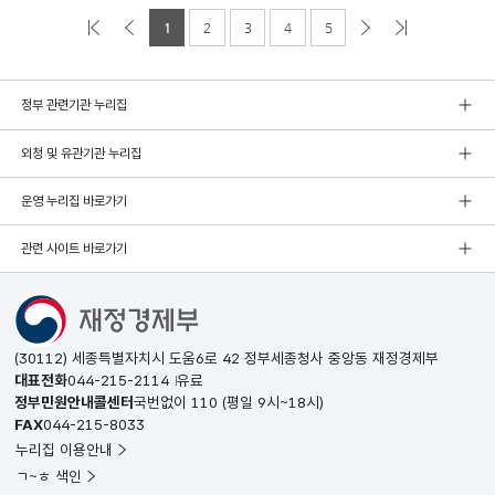
1
2
3
4
5
정부 관련기관 누리집
외청 및 유관기관 누리집
운영 누리집 바로가기
관련 사이트 바로가기
(30112) 세종특별자치시 도움6로 42 정부세종청사 중앙동 재정경제부
대표전화
044-215-2114
유료
정부민원안내콜센터
국번없이
110
(평일 9시~18시)
FAX
044-215-8033
누리집 이용안내
ㄱ~ㅎ 색인