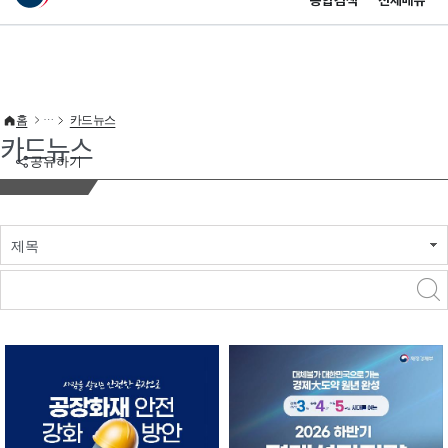
통합검색
전체메뉴
이 누리집은 대한민국 공식 전자정부 누리집입니다.
바로가기 메뉴
홈
카드뉴스
카드뉴스
공유하기
제목