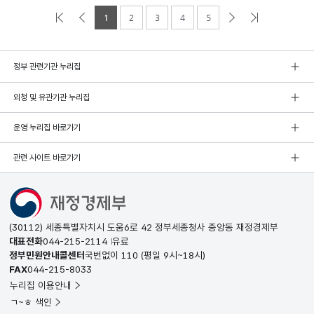
1
2
3
4
5
정부 관련기관 누리집
외청 및 유관기관 누리집
운영 누리집 바로가기
관련 사이트 바로가기
(30112) 세종특별자치시 도움6로 42 정부세종청사 중앙동 재정경제부
대표전화
044-215-2114
유료
정부민원안내콜센터
국번없이
110
(평일 9시~18시)
FAX
044-215-8033
누리집 이용안내
ㄱ~ㅎ 색인