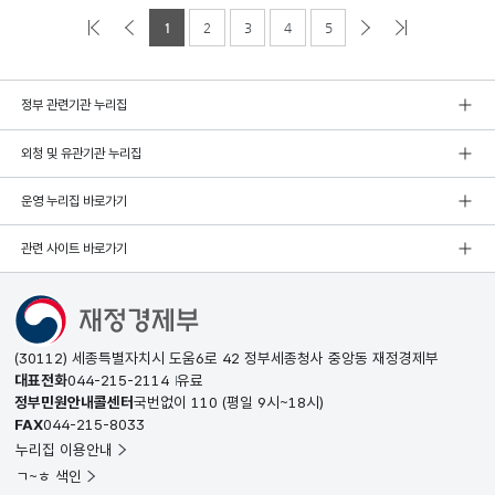
1
2
3
4
5
정부 관련기관 누리집
외청 및 유관기관 누리집
운영 누리집 바로가기
관련 사이트 바로가기
(30112) 세종특별자치시 도움6로 42 정부세종청사 중앙동 재정경제부
대표전화
044-215-2114
유료
정부민원안내콜센터
국번없이
110
(평일 9시~18시)
FAX
044-215-8033
누리집 이용안내
ㄱ~ㅎ 색인