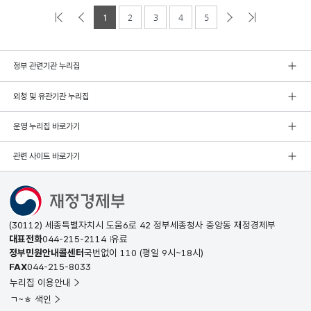
1
2
3
4
5
정부 관련기관 누리집
외청 및 유관기관 누리집
운영 누리집 바로가기
관련 사이트 바로가기
(30112) 세종특별자치시 도움6로 42 정부세종청사 중앙동 재정경제부
대표전화
044-215-2114
유료
정부민원안내콜센터
국번없이
110
(평일 9시~18시)
FAX
044-215-8033
누리집 이용안내
ㄱ~ㅎ 색인