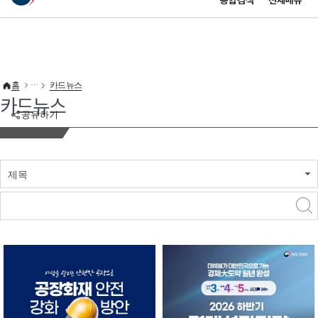
통합검색
전체메뉴
이 누리집은 대한민국 공식 전자정부 누리집입니다.
바로가기 메뉴
홈
카드뉴스
카드뉴스
공유하기
제목