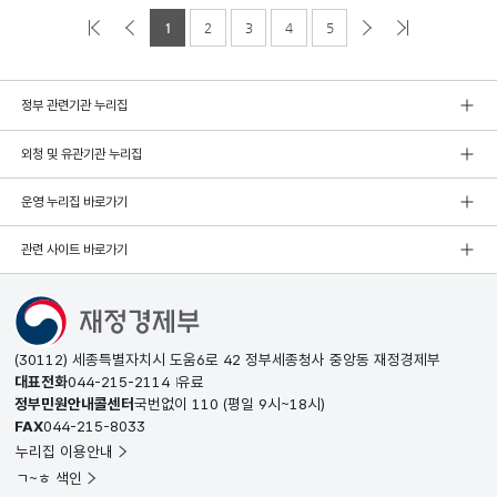
1
2
3
4
5
정부 관련기관 누리집
외청 및 유관기관 누리집
운영 누리집 바로가기
관련 사이트 바로가기
(30112) 세종특별자치시 도움6로 42 정부세종청사 중앙동 재정경제부
대표전화
044-215-2114
유료
정부민원안내콜센터
국번없이
110
(평일 9시~18시)
FAX
044-215-8033
누리집 이용안내
ㄱ~ㅎ 색인