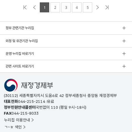
1
2
3
4
5
정부 관련기관 누리집
외청 및 유관기관 누리집
운영 누리집 바로가기
관련 사이트 바로가기
(30112) 세종특별자치시 도움6로 42 정부세종청사 중앙동 재정경제부
대표전화
044-215-2114
유료
정부민원안내콜센터
국번없이
110
(평일 9시~18시)
FAX
044-215-8033
누리집 이용안내
ㄱ~ㅎ 색인