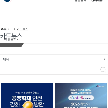
통합검색
전체메뉴
이 누리집은 대한민국 공식 전자정부 누리집입니다.
바로가기 메뉴
홈
카드뉴스
카드뉴스
공유하기
제목