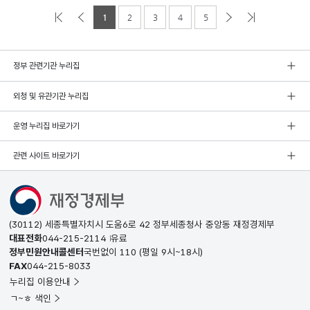
1
2
3
4
5
정부 관련기관 누리집
외청 및 유관기관 누리집
운영 누리집 바로가기
관련 사이트 바로가기
(30112) 세종특별자치시 도움6로 42 정부세종청사 중앙동 재정경제부
대표전화
044-215-2114
유료
정부민원안내콜센터
국번없이
110
(평일 9시~18시)
FAX
044-215-8033
누리집 이용안내
ㄱ~ㅎ 색인