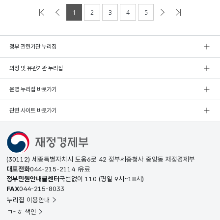
1
2
3
4
5
정부 관련기관 누리집
외청 및 유관기관 누리집
운영 누리집 바로가기
관련 사이트 바로가기
(30112) 세종특별자치시 도움6로 42 정부세종청사 중앙동 재정경제부
대표전화
044-215-2114
유료
정부민원안내콜센터
국번없이
110
(평일 9시~18시)
FAX
044-215-8033
누리집 이용안내
ㄱ~ㅎ 색인