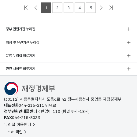
1
2
3
4
5
정부 관련기관 누리집
외청 및 유관기관 누리집
운영 누리집 바로가기
관련 사이트 바로가기
(30112) 세종특별자치시 도움6로 42 정부세종청사 중앙동 재정경제부
대표전화
044-215-2114
유료
정부민원안내콜센터
국번없이
110
(평일 9시~18시)
FAX
044-215-8033
누리집 이용안내
ㄱ~ㅎ 색인