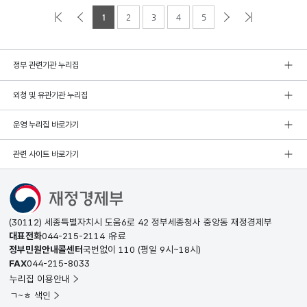
1
2
3
4
5
정부 관련기관 누리집
외청 및 유관기관 누리집
운영 누리집 바로가기
관련 사이트 바로가기
(30112) 세종특별자치시 도움6로 42 정부세종청사 중앙동 재정경제부
대표전화
044-215-2114
유료
정부민원안내콜센터
국번없이
110
(평일 9시~18시)
FAX
044-215-8033
누리집 이용안내
ㄱ~ㅎ 색인