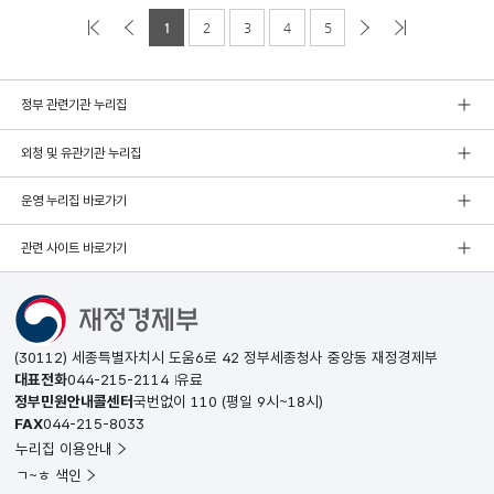
1
2
3
4
5
정부 관련기관 누리집
외청 및 유관기관 누리집
운영 누리집 바로가기
관련 사이트 바로가기
(30112) 세종특별자치시 도움6로 42 정부세종청사 중앙동 재정경제부
대표전화
044-215-2114
유료
정부민원안내콜센터
국번없이
110
(평일 9시~18시)
FAX
044-215-8033
누리집 이용안내
ㄱ~ㅎ 색인