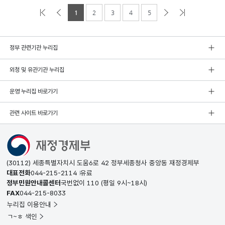
1
2
3
4
5
정부 관련기관 누리집
외청 및 유관기관 누리집
운영 누리집 바로가기
관련 사이트 바로가기
(30112) 세종특별자치시 도움6로 42 정부세종청사 중앙동 재정경제부
대표전화
044-215-2114
유료
정부민원안내콜센터
국번없이
110
(평일 9시~18시)
FAX
044-215-8033
누리집 이용안내
ㄱ~ㅎ 색인