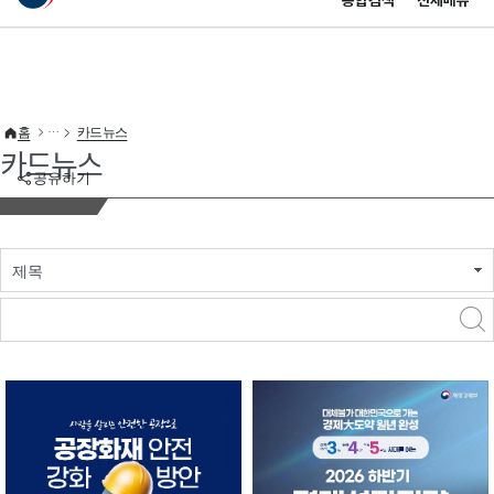
통합검색
전체메뉴
이 누리집은 대한민국 공식 전자정부 누리집입니다.
바로가기 메뉴
홈
카드뉴스
카드뉴스
공유하기
제목