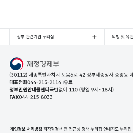
정부 관련기관 누리집
외청 및 유
(30112) 세종특별자치시 도움6로 42 정부세종청사 중앙동
대표전화
044-215-2114
유료
정부민원안내콜센터
국번없이
110
(평일 9시~18시)
FAX
044-215-8033
개인정보 처리방침
저작권정책
웹 접근성 정책
누리집 안내지도
누리집