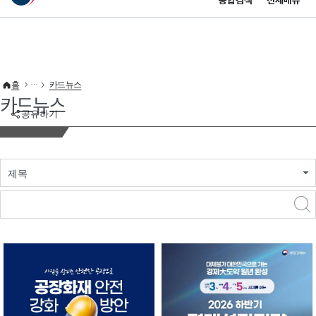
통합검색
전체메뉴
이 누리집은 대한민국 공식 전자정부 누리집입니다.
바로가기 메뉴
홈
카드뉴스
카드뉴스
공유하기
제목