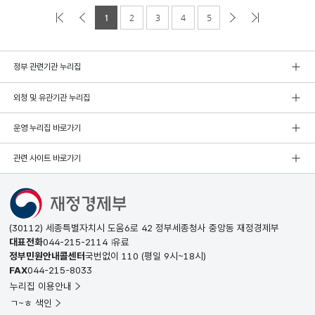
1
2
3
4
5
정부 관련기관 누리집
외청 및 유관기관 누리집
운영 누리집 바로가기
관련 사이트 바로가기
(30112) 세종특별자치시 도움6로 42 정부세종청사 중앙동 재정경제부
대표전화
044-215-2114
유료
정부민원안내콜센터
국번없이
110
(평일 9시~18시)
FAX
044-215-8033
누리집 이용안내
ㄱ~ㅎ 색인