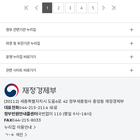
1
2
3
4
5
정부 관련기관 누리집
외청 및 유관기관 누리집
운영 누리집 바로가기
관련 사이트 바로가기
(30112) 세종특별자치시 도움6로 42 정부세종청사 중앙동 재정경제부
대표전화
044-215-2114
유료
정부민원안내콜센터
국번없이
110
(평일 9시~18시)
FAX
044-215-8033
누리집 이용안내
ㄱ~ㅎ 색인