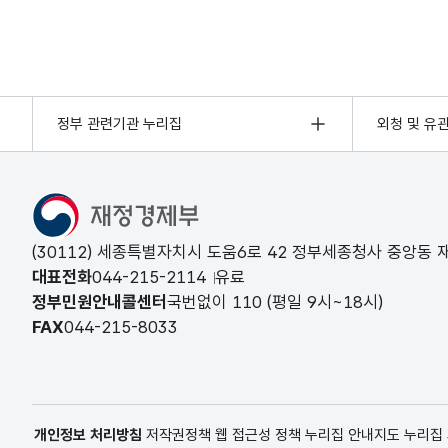
정부 관련기관 누리집
외청 및 유
(30112) 세종특별자치시 도움6로 42 정부세종청사 중앙동
대표전화
044-215-2114
유료
정부민원안내콜센터
국번없이
110
(평일 9시~18시)
FAX
044-215-8033
개인정보 처리방침
저작권정책
웹 접근성 정책
누리집 안내지도
누리집