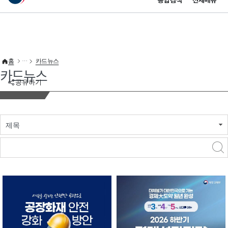
통합검색
전체메뉴
이 누리집은 대한민국 공식 전자정부 누리집입니다.
바로가기 메뉴
홈
카드뉴스
카드뉴스
공유하기
제목