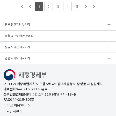
1
2
3
4
5
정부 관련기관 누리집
외청 및 유관기관 누리집
운영 누리집 바로가기
관련 사이트 바로가기
(30112) 세종특별자치시 도움6로 42 정부세종청사 중앙동 재정경제부
대표전화
044-215-2114
유료
정부민원안내콜센터
국번없이
110
(평일 9시~18시)
FAX
044-215-8033
누리집 이용안내
ㄱ~ㅎ 색인