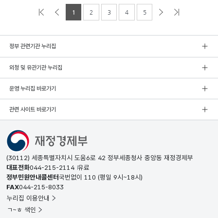
1
2
3
4
5
정부 관련기관 누리집
외청 및 유관기관 누리집
운영 누리집 바로가기
관련 사이트 바로가기
(30112) 세종특별자치시 도움6로 42 정부세종청사 중앙동 재정경제부
대표전화
044-215-2114
유료
정부민원안내콜센터
국번없이
110
(평일 9시~18시)
FAX
044-215-8033
누리집 이용안내
ㄱ~ㅎ 색인